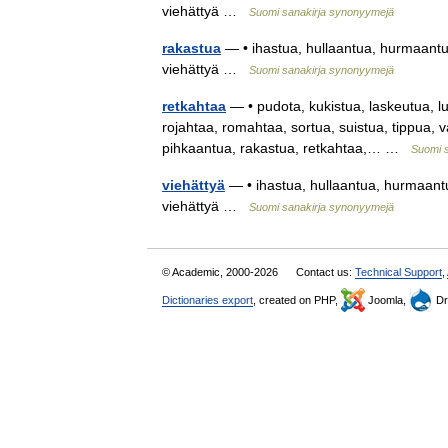
viehättyä …
Suomi sanakirja synonyymejä
rakastua
— • ihastua, hullaantua, hurmaantua,
viehättyä …
Suomi sanakirja synonyymejä
retkahtaa
— • pudota, kukistua, laskeutua, l
rojahtaa, romahtaa, sortua, suistua, tippua, v
pihkaantua, rakastua, retkahtaa,… …
Suomi 
viehättyä
— • ihastua, hullaantua, hurmaantua
viehättyä …
Suomi sanakirja synonyymejä
© Academic, 2000-2026
Contact us:
Technical Support
,
Dictionaries export
, created on PHP,
Joomla,
Dr