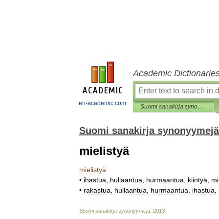
Academic Dictionarie
en-academic.com
Suomi sanakirja synonyymejä
Suomi sanakirja synonyymejä
mielistyä
mielistyä
•
ihastua
,
hullaantua
,
hurmaantua
,
kiintyä
,
mi
•
rakastua
,
hullaantua
,
hurmaantua
,
ihastua
,
Suomi
sanakirja
synonyymejä
.
2013
.