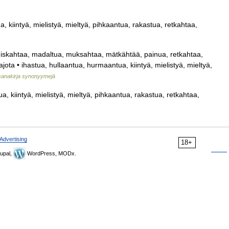
 kiintyä, mielistyä, mieltyä, pihkaantua, rakastua, retkahtaa,
uiskahtaa, madaltua, muksahtaa, mätkähtää, painua, retkahtaa,
ajota • ihastua, hullaantua, hurmaantua, kiintyä, mielistyä, mieltyä,
sanakirja synonyymejä
, kiintyä, mielistyä, mieltyä, pihkaantua, rakastua, retkahtaa,
Advertising
18+
upal,
WordPress, MODx.