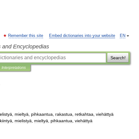
Remember this site
Embed dictionaries into your website
EN
s and Encyclopedias
Search!
Interpretations
elistyä
,
mieltyä
,
pihkaantua
,
rakastua
,
retkahtaa
,
viehättyä
kiintyä
,
mielistyä
,
mieltyä
,
pihkaantua
,
viehättyä